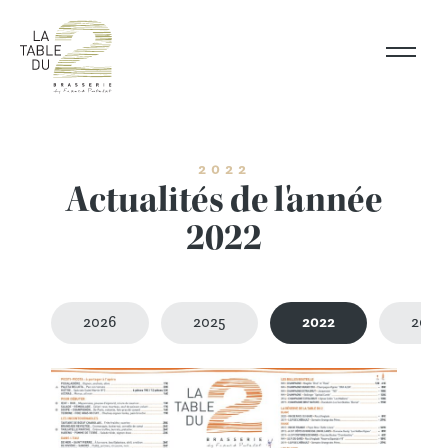
Skip
to
content
2022
Actualités de l'année
2022
2026
2025
2022
2021