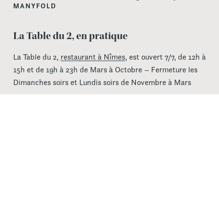
MANYFOLD
La Table du 2, en pratique
La Table du 2,
restaurant à Nîmes
, est ouvert 7/7, de 12h à
15h et de 19h à 23h de Mars à Octobre – Fermeture les
Dimanches soirs et Lundis soirs de Novembre à Mars
La Table du 2 est accessible à tous par un ascenseur
dédié, avec ou sans billet d’accès au musée de la
Romanité, que le musée soit ouvert ou fermé.
Nous avertissons notre aimable clientèle que les animaux
ne sont pas admis dans le restaurant (sauf chiens guides).