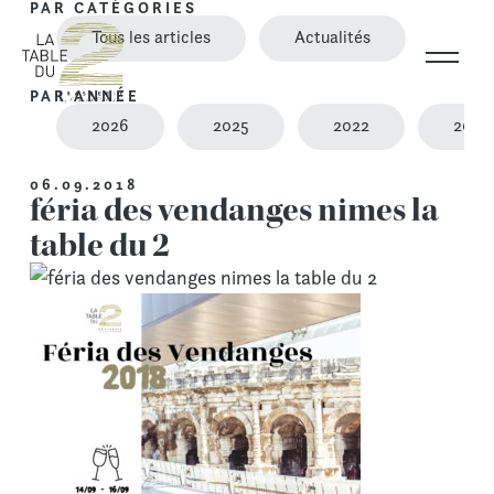
PAR CATÉGORIES
Skip
Tous les articles
Actualités
to
content
PAR ANNÉE
2026
2025
2022
2021
06.09.2018
féria des vendanges nimes la
table du 2