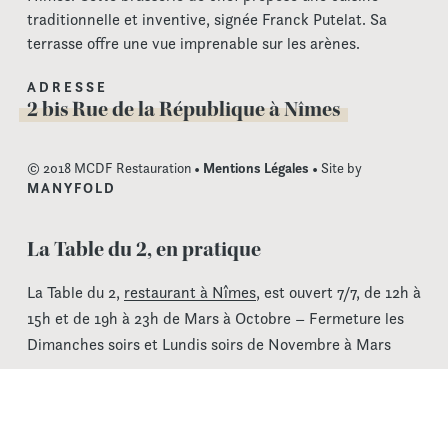
traditionnelle et inventive, signée Franck Putelat. Sa
terrasse offre une vue imprenable sur les arènes.
ADRESSE
2 bis Rue de la République à Nîmes
© 2018 MCDF Restauration •
Mentions Légales
• Site by
MANYFOLD
La Table du 2, en pratique
La Table du 2,
restaurant à Nîmes
, est ouvert 7/7, de 12h à
15h et de 19h à 23h de Mars à Octobre – Fermeture les
Dimanches soirs et Lundis soirs de Novembre à Mars
La Table du 2 est accessible à tous par un ascenseur
dédié, avec ou sans billet d’accès au musée de la
Romanité, que le musée soit ouvert ou fermé.