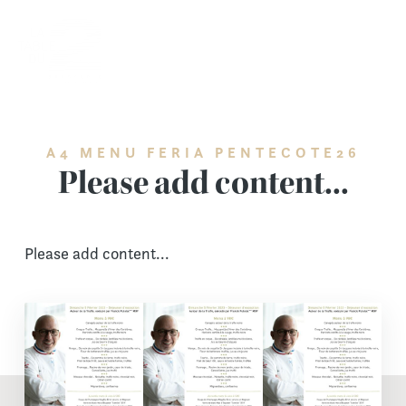
Skip
to
content
A4 MENU FERIA PENTECOTE26
Please add content...
Please add content...