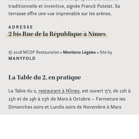
traditionnelle et inventive, signée Franck Putelat. Sa
terrasse offre une vue imprenable sur les arènes.
ADRESSE
2 bis Rue de la République à Nîmes
© 2018 MCDF Restauration •
Mentions Légales
• Site by
MANYFOLD
La Table du 2, en pratique
La Table du 2,
restaurant à Nîmes
, est ouvert 7/7, de 12h à
15h et de 19h à 23h de Mars à Octobre – Fermeture les
Dimanches soirs et Lundis soirs de Novembre à Mars
La Table du 2 est accessible à tous par un ascenseur
dédié, avec ou sans billet d’accès au musée de la
Romanité, que le musée soit ouvert ou fermé.