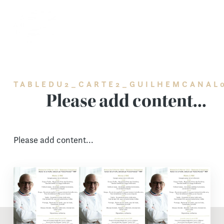
Skip
to
content
TABLEDU2_CARTE2_GUILHEMCANAL
Please add content...
Please add content...