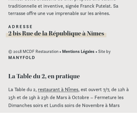
traditionnelle et inventive, signée Franck Putelat. Sa
terrasse offre une vue imprenable sur les arènes.
ADRESSE
2 bis Rue de la République à Nîmes
© 2018 MCDF Restauration •
Mentions Légales
• Site by
MANYFOLD
La Table du 2, en pratique
La Table du 2,
restaurant à Nîmes
, est ouvert 7/7, de 12h à
15h et de 19h à 23h de Mars à Octobre – Fermeture les
Dimanches soirs et Lundis soirs de Novembre à Mars
La Table du 2 est accessible à tous par un ascenseur
dédié, avec ou sans billet d’accès au musée de la
Romanité, que le musée soit ouvert ou fermé.