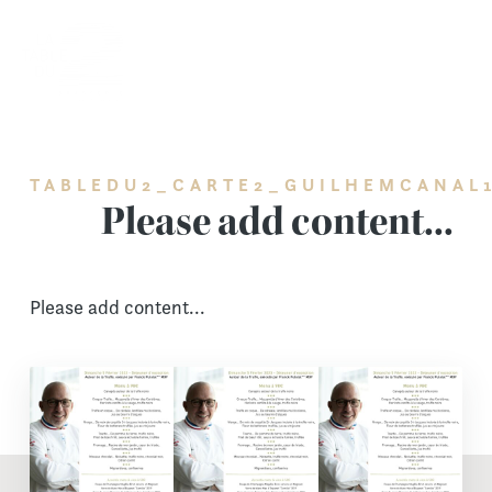
Skip
to
content
TABLEDU2_CARTE2_GUILHEMCANAL
Please add content...
Please add content...