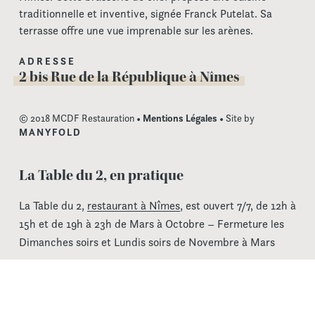
traditionnelle et inventive, signée Franck Putelat. Sa
terrasse offre une vue imprenable sur les arènes.
ADRESSE
2 bis Rue de la République à Nîmes
© 2018 MCDF Restauration •
Mentions Légales
• Site by
MANYFOLD
La Table du 2, en pratique
La Table du 2,
restaurant à Nîmes
, est ouvert 7/7, de 12h à
15h et de 19h à 23h de Mars à Octobre – Fermeture les
Dimanches soirs et Lundis soirs de Novembre à Mars
La Table du 2 est accessible à tous par un ascenseur
dédié, avec ou sans billet d’accès au musée de la
Romanité, que le musée soit ouvert ou fermé.