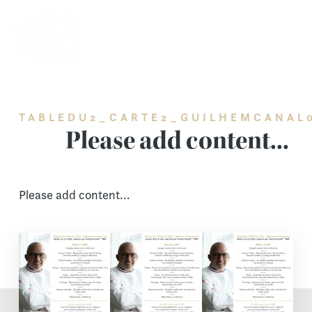
Skip
to
content
TABLEDU2_CARTE2_GUILHEMCANAL
Please add content...
Please add content...